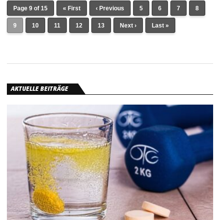
Page 9 of 15
« First
‹ Previous
5
6
7
8
9
10
11
12
13
Next ›
Last »
AKTUELLE BEITRÄGE