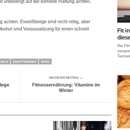
 unbedingt auf die korrekte Haltung achten,
g achten. Eiweißberge sind nicht nötig, aber
lkohol sind Voraussetzung für einen schnell
Fit i
dies
Die Fi
verspr
Technol
GELN
KRAFTTRAINING
NEWS
NÄCHSTER BEITRAG →
flege
Fitnessernährung: Vitamine im
Winter