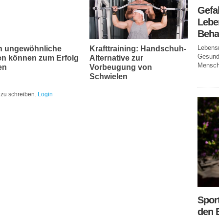
Gefa
Leben
Beha
Lebensm
 ungewöhnliche
Krafttraining: Handschuh-
Gesundh
en können zum Erfolg
Alternative zur
Mensche
en
Vorbeugung von
Schwielen
zu schreiben.
Login
Spor
den 