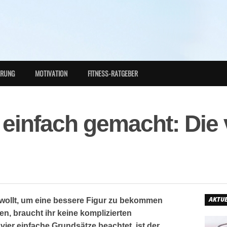
HRUNG
MOTIVATION
FITNESS-RATGEBER
g einfach gemacht: Die 
AKTUE
 wollt, um eine bessere Figur zu bekommen
en, braucht ihr keine komplizierten
er einfache Grundsätze beachtet, ist der