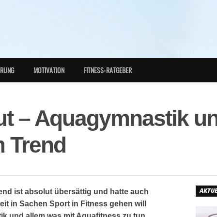
HRUNG
MOTIVATION
FITNESS-RATGEBER
out – Aquagymnastik u
m Trend
AKTUE
end ist absolut übersättig und hatte auch
Zeit in Sachen Sport in Fitness gehen will
k und allem was mit Aquafitness zu tun