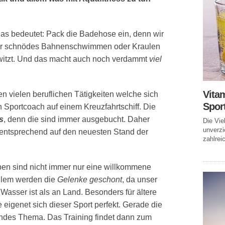
das bedeutet: Pack die Badehose ein, denn wir
 nur schnödes Bahnenschwimmen oder Kraulen
chwitzt. Und das macht auch noch verdammt
viel
Vitam
en vielen beruflichen Tätigkeiten welche sich
Spor
Sportcoach auf einem Kreuzfahrtschiff. Die
s
, denn die sind immer ausgebucht. Daher
Die Vie
unverzi
entsprechend auf den neuesten Stand der
zahlreic
iben sind nicht immer nur eine willkommene
allem werden die
Gelenke geschont
, da unser
 Wasser ist als an Land. Besonders für ältere
igenet sich dieser Sport perfekt. Gerade die
ndes Thema. Das Training findet dann zum