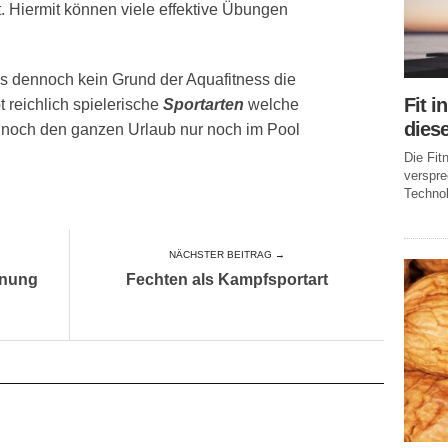
tt. Hiermit können viele effektive Übungen
t es dennoch kein Grund der Aquafitness die
Fit i
t reichlich spielerische
Sportarten
welche
dies
hr noch den ganzen Urlaub nur noch im Pool
Die Fi
verspr
Technol
NÄCHSTER BEITRAG →
nnung
Fechten als Kampfsportart