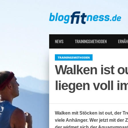
NEWS
TRAININGSMETHODEN
ERNÄ
TRAININGSMETHODEN
Walken ist 
liegen voll i
Walken mit Stöcken ist out, der Tr
viele Anhänger. Wer jetzt mit der 
der widmet sich der Aquagymnasti