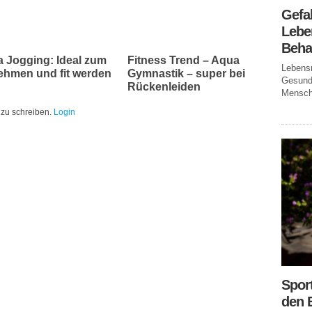
Gefa
Leben
Beha
 Jogging: Ideal zum
Fitness Trend – Aqua
Lebensm
hmen und fit werden
Gymnastik – super bei
Gesundh
Rückenleiden
Mensche
zu schreiben.
Login
Spor
den 