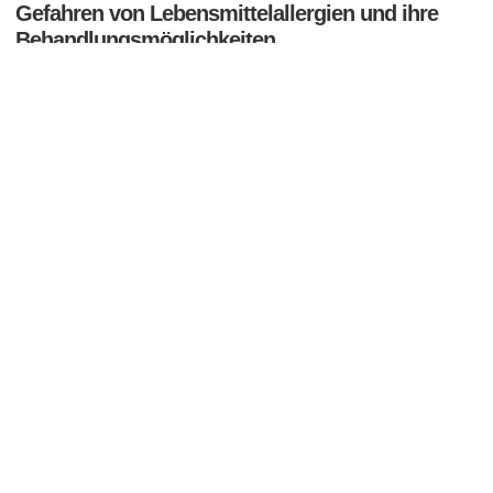
Gefahren von Lebensmittelallergien und ihre
Behandlungsmöglichkeiten
Lebensmittelallergien stellen eine ernsthafte Gesundheitsgefahr dar und
betreffen Millionen von Menschen weltweit. Eine...
Sporternährung: Unerlässlich für den Erfolg