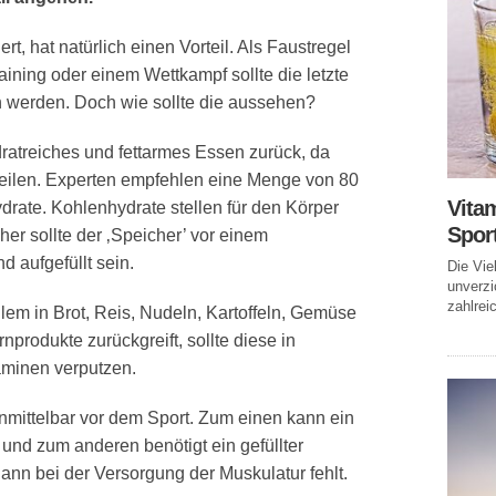
ert, hat natürlich einen Vorteil. Als Faustregel
raining oder einem Wettkampf sollte die letzte
 werden. Doch wie sollte die aussehen?
ratreiches und fettarmes Essen zurück, da
weilen. Experten empfehlen eine Menge von 80
Vitam
ate. Kohlenhydrate stellen für den Körper
Spor
her sollte der ‚Speicher’ vor einem
 aufgefüllt sein.
Die Vie
unverzi
zahlreic
lem in Brot, Reis, Nudeln, Kartoffeln, Gemüse
nprodukte zurückgreift, sollte diese in
aminen verputzen.
nmittelbar vor dem Sport. Zum einen kann ein
und zum anderen benötigt ein gefüllter
dann bei der Versorgung der Muskulatur fehlt.