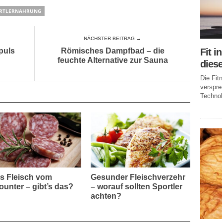
RTLERNAHRUNG
NÄCHSTER BEITRAG →
Fit i
puls
Römisches Dampfbad – die
feuchte Alternative zur Sauna
dies
Die Fi
verspr
Technol
s Fleisch vom
Gesunder Fleischverzehr
ounter – gibt’s das?
– worauf sollten Sportler
achten?