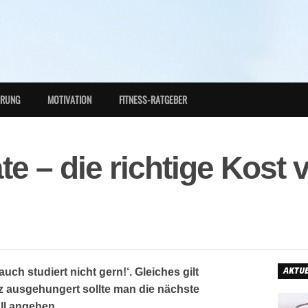
HRUNG
MOTIVATION
FITNESS-RATGEBER
e – die richtige Kost 
AKTUE
uch studiert nicht gern!‘. Gleiches gilt
nz ausgehungert sollte man die nächste
all angehen.