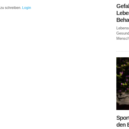
Gefa
zu schreiben.
Login
Leben
Beha
Lebensm
Gesundh
Mensche
Spor
den 