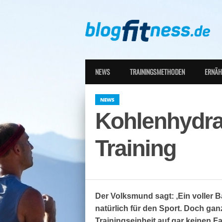
NEWS
TRAININGSMETHODEN
ERNÄ
NEWS
Kohlenhydrat
Training
Der Volksmund sagt: ‚Ein voller Ba
natürlich für den Sport. Doch ga
Trainingseinheit auf gar keinen F