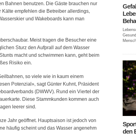
en Bahnen benutzen. Die Gäste brauchen nur
Gefa
Kälte empfehlen die Betreiber allerdings,
Leben
Wasserskier und Wakeboards kann man
Beha
Lebensm
Gesundh
berschaubar. Meist tragen die Besucher eine
Mensche
glichen Sturz den Aufprall auf dem Wasser
 Stunts macht und schwimmen kann, geht beim
es Risiko ein.
Seilbahnen, so viele wie in kaum einem
esen Potenzial», sagt Günter Kuhnt, Präsident
boardverbands (DWWV). Rund ein Viertel der
e Dauerkarte. Diese Stammkunden kommen auch
agen leerer sind.
e Jahr geöffnet. Hauptsaison ist jedoch von
Spor
nne häufig scheint und das Wasser angenehm
den 