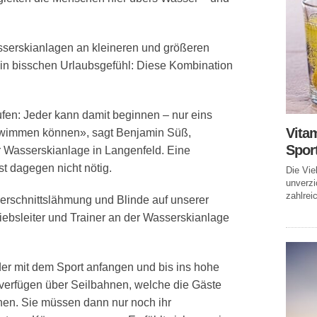
sserskianlagen an kleineren und größeren
ein bisschen Urlaubsgefühl: Diese Kombination
ufen: Jeder kann damit beginnen – nur eins
Vitam
hwimmen können», sagt Benjamin Süß,
Spor
er Wasserskianlage in Langenfeld. Eine
t dagegen nicht nötig.
Die Vie
unverzi
zahlreic
erschnittslähmung und Blinde auf unserer
ebsleiter und Trainer an der Wasserskianlage
er mit dem Sport anfangen und bis ins hohe
 verfügen über Seilbahnen, welche die Gäste
hen. Sie müssen dann nur noch ihr