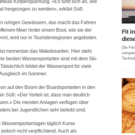
etwas Körperspannung. «Es fühlt sich an, wie
ad hergezogen zu werden», erklärt Süß.
 an ruhigen Gewässern, das macht das Fahren
offenem Meer hinter einem Boot, wie sie der
Fit i
nnt, wird nur in Touristenregionen angeboten.
dies
Die Fi
 ist momentan das Wakeboarden. Hier steht
verspr
Technol
 Die beiden Wassersportarten sind mit dem Ski-
atsächlich bildet der Wassersport für viele
 Ausgleich im Sommer.
on auf den Boom der Boardsportarten in den
n Süß: «Der Vorteil ist, dass man deutlich
ann.» Die meisten Anlagen verfügen über
ers bei Jugendlichen sehr beliebt sind.
n Wassersportanlagen täglich Kurse
jedoch nicht verpflichtend. Auch als