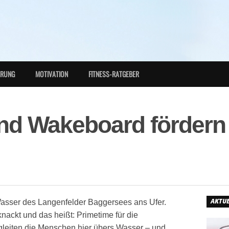
HRUNG
MOTIVATION
FITNESS-RATGEBER
nd Wakeboard fördern 
AKTUE
Wasser des Langenfelder Baggersees ans Ufer.
nackt und das heißt: Primetime für die
 gleiten die Menschen hier übers Wasser – und