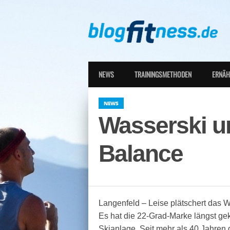
NEWS
TRAININGSMETHODEN
ERNÄ
NEWS
Wasserski u
Balance
Langenfeld – Leise plätschert das 
Es hat die 22-Grad-Marke längst gek
Skianlage. Seit mehr als 40 Jahren