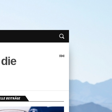
(dpa)
die
LLE BEITRÄGE