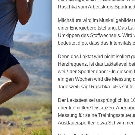
Raschka vom Arbeitskreis Sportmedi
Milchsäure wird im Muskel gebildet u
einer Energiebereitstellung. Das Lak
Umkippen des Stoffwechsels. Wird 
bedeutet dies, dass das Intensitäts
Denn das Laktat wird nicht isolier
Herzfrequenz. Ist das Laktatlevel b
weiß der Sportler dann: «In diesem B
einigen Wochen wird die Messung d
Tageszeit, sagt Raschka. «Es sollte
Der Laktattest sei ursprünglich für 
eher für mittlere Distanzen. Aber a
Messung für seine Trainingssteuer
Ausdauersportler, etwa Schwimmer 