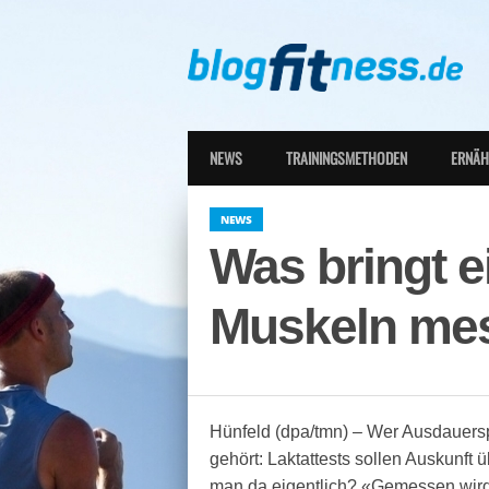
NEWS
TRAININGSMETHODEN
ERNÄ
NEWS
Was bringt e
Muskeln me
Hünfeld (dpa/tmn) – Wer Ausdauersp
gehört: Laktattests sollen Auskunft
man da eigentlich? «Gemessen wird d