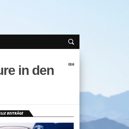
(dpa)
ure in den
LLE BEITRÄGE