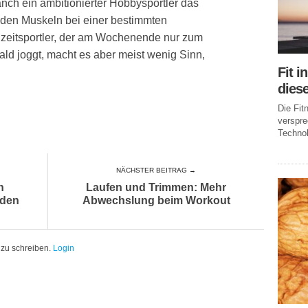
nch ein ambitionierter Hobbysportler das
 den Muskeln bei einer bestimmten
izeitsportler, der am Wochenende nur zum
d joggt, macht es aber meist wenig Sinn,
Fit i
dies
Die Fi
verspr
Technol
NÄCHSTER BEITRAG →
n
Laufen und Trimmen: Mehr
nden
Abwechslung beim Workout
zu schreiben.
Login