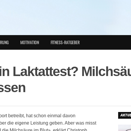
HRUNG
MOTIVATION
FITNESS-RATGEBER
in Laktattest? Milchsä
ssen
AKTUE
ort betreibt, hat schon einmal davon
 über die eigene Leistung geben. Aber was misst
ie Milchsäure im Blut», erklärt Christoph