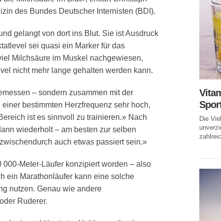
zin des Bundes Deutscher Internisten (BDI).
nd gelangt von dort ins Blut. Sie ist Ausdruck
tatlevel sei quasi ein Marker für das
viel Milchsäure im Muskel nachgewiesen,
level nicht mehr lange gehalten werden kann.
Vitam
t gemessen – sondern zusammen mit der
Spor
ei einer bestimmten Herzfrequenz sehr hoch,
ereich ist es sinnvoll zu trainieren.» Nach
Die Vie
unverzi
ann wiederholt – am besten zur selben
zahlreic
 zwischendurch auch etwas passiert sein.»
10 000-Meter-Läufer konzipiert worden – also
uch ein Marathonläufer kann eine solche
ung nutzen. Genau wie andere
oder Ruderer.