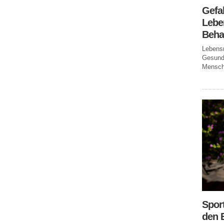
Gefa
Leben
Beha
Lebensm
Gesundh
Mensche
Spor
den 