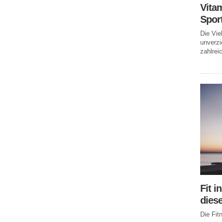
Vitam
Spor
Die Vie
unverzi
zahlreic
Fit i
dies
Die Fi