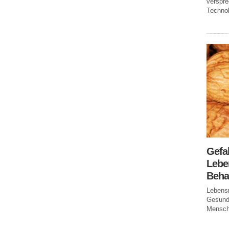
verspr
Technol
Gefa
Leben
Beha
Lebensm
Gesundh
Mensche