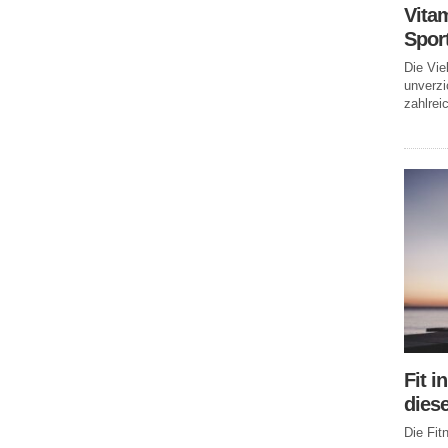
Vitam
Spor
Die Vie
unverzi
zahlreic
Fit i
dies
Die Fi