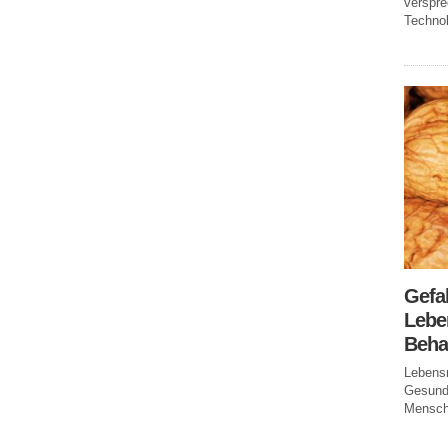
verspr
Technol
Gefa
Leben
Beha
Lebensm
Gesundh
Mensche