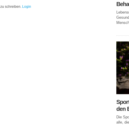
Beha
zu schreiben.
Login
Lebensm
Gesundh
Mensche
Spor
den 
Die Spo
alle, di