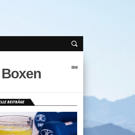
(dpa)
d Boxen
LLE BEITRÄGE