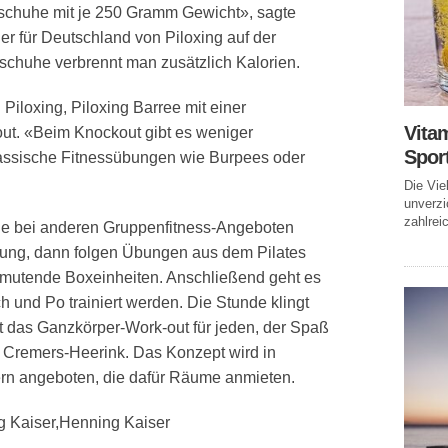
schuhe mit je 250 Gramm Gewicht», sagte
r für Deutschland von Piloxing auf der
schuhe verbrennt man zusätzlich Kalorien.
iloxing, Piloxing Barree mit einer
Vitam
out. «Beim Knockout gibt es weniger
Spor
lassische Fitnessübungen wie Burpees oder
Die Vie
unverzi
zahlreic
wie bei anderen Gruppenfitness-Angeboten
mung, dann folgen Übungen aus dem Pilates
nmutende Boxeinheiten. Anschließend geht es
h und Po trainiert werden. Die Stunde klingt
t das Ganzkörper-Work-out für jeden, der Spaß
t Cremers-Heerink. Das Konzept wird in
ern angeboten, die dafür Räume anmieten.
g Kaiser,Henning Kaiser