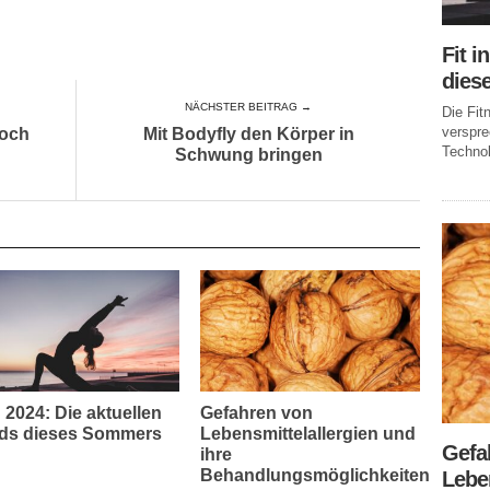
Fit i
dies
NÄCHSTER BEITRAG →
Die Fi
verspr
doch
Mit Bodyfly den Körper in
Technol
Schwung bringen
n 2024: Die aktuellen
Gefahren von
ds dieses Sommers
Lebensmittelallergien und
Gefa
ihre
Behandlungsmöglichkeiten
Leben