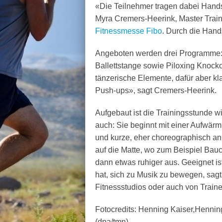
«Die Teilnehmer tragen dabei Hand
Myra Cremers-Heerink, Master Traine
Fitnessmesse Fibo
. Durch die Hand
Angeboten werden drei Programme: P
Ballettstange sowie Piloxing Knock
tänzerische Elemente, dafür aber k
Push-ups», sagt Cremers-Heerink.
Aufgebaut ist die Trainingsstunde 
auch: Sie beginnt mit einer Aufwär
und kurze, eher choreographisch a
auf die Matte, wo zum Beispiel Bauc
dann etwas ruhiger aus. Geeignet is
hat, sich zu Musik zu bewegen, sag
Fitnessstudios oder auch von Train
Fotocredits: Henning Kaiser,Hennin
(dpa/tmn)