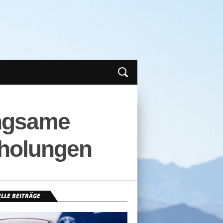
angsame
rholungen
LLE BEITRÄGE