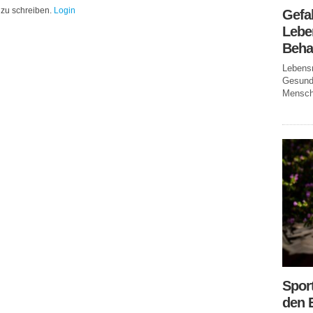
zu schreiben.
Login
Gefa
Leben
Beha
Lebensm
Gesundh
Mensche
Spor
den 