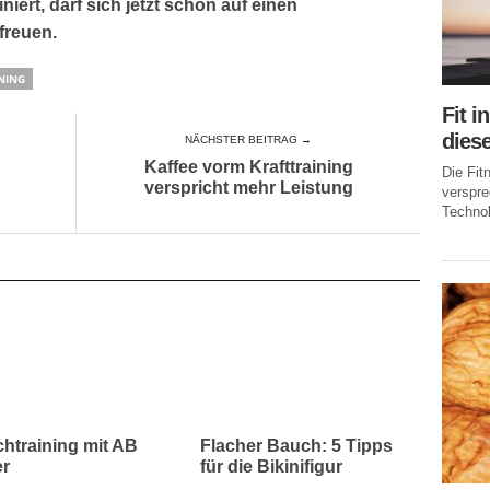
iert, darf sich jetzt schon auf einen
freuen.
NING
Fit i
dies
NÄCHSTER BEITRAG →
Kaffee vorm Krafttraining
Die Fi
verspricht mehr Leistung
verspr
Technol
htraining mit AB
Flacher Bauch: 5 Tipps
er
für die Bikinifigur