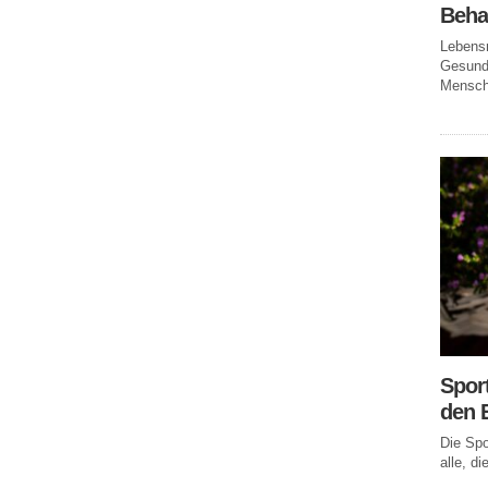
Beha
Lebensm
Gesundh
Mensche
Spor
den 
Die Spo
alle, di