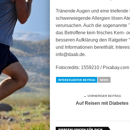
Tränende Augen und eine triefende N
schwerwiegende Allergien lösen At
verursachen. Auch die sogenannte "K
das Betroffene kein frisches Kern- 
besseren Aufklärung den Ratgeber "
und Informationen bereithält. Intere
info@daab.de.
Fotocredits: 1559210 / Pixabay.com
INTERESSANTER BEITRAG
NEWS
← VORHERIGER BEITRAG
Auf Reisen mit Diabetes
EMPFEHLUNGEN FÜR DICH