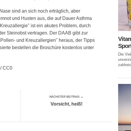
ase sind an sich noch erträglich, aber
emnot und Husten aus, die auf Dauer Asthma
reuzallergie" ist ein akutes Problem, durch
oder Steinobst vertragen. Der DAAB gibt zur
Vitam
Pollen- und Kreuzallergien" heraus, der Tipps
Spor
ssierte bestellen die Broschüre kostenlos unter
Die Vie
unverzi
zahlreic
 / CC0
NÄCHSTER BEITRAG →
Vorsicht, heiß!