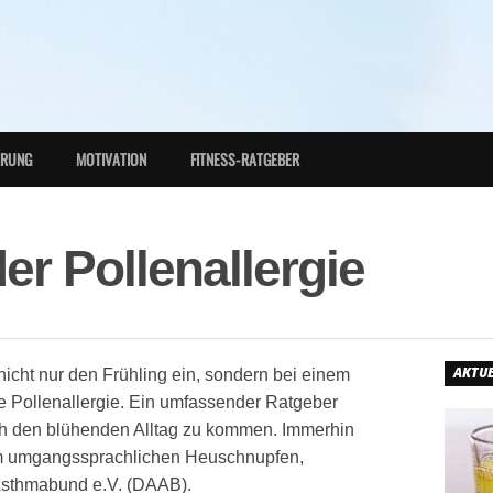
HRUNG
MOTIVATION
FITNESS-RATGEBER
er Pollenallergie
AKTUE
nicht nur den Frühling ein, sondern bei einem
ge Pollenallergie. Ein umfassender Ratgeber
urch den blühenden Alltag zu kommen. Immerhin
am umgangssprachlichen Heuschnupfen,
 Asthmabund e.V. (DAAB).