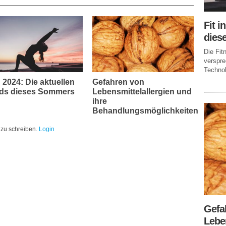
Fit i
dies
Die Fi
verspr
Technol
n 2024: Die aktuellen
Gefahren von
ds dieses Sommers
Lebensmittelallergien und
ihre
Behandlungsmöglichkeiten
zu schreiben.
Login
Gefa
Leben